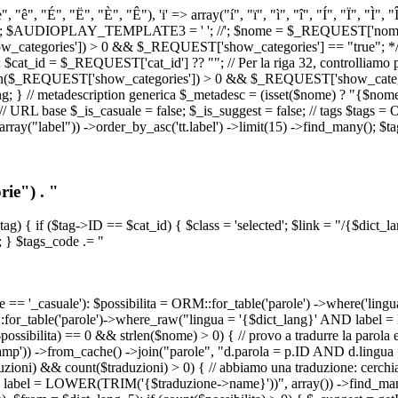
, "ê", "É", "Ë", "È", "Ê"), 'i' => array("í", "ï", "ì", "î", "Í", "Ï", "Ì",
', '\n') ); $AUDIOPLAY_TEMPLATE3 = '
'; //
'; $nome = $_REQUEST['nome_s
tegories']) > 0 && $_REQUEST['show_categories'] == "true"; */ // Us
at_id = $_REQUEST['cat_id'] ?? ""; // Per la riga 32, controlliamo prim
n($_REQUEST['show_categories']) > 0 && $_REQUEST['show_categories'
ang; } // metadescription generica $_metadesc = (isset($nome) ? "{$nome}
RL base $_is_casuale = false; $_is_suggest = false; // tags $tags = ORM
, array("label")) ->order_by_asc('tt.label') ->limit(15) ->find_many(); $
ie") . "
$tag) { if ($tag->ID == $cat_id) { $class = 'selected'; $link = "/{$dict_
 } $tags_code .= "
== '_casuale'): $possibilita = ORM::for_table('parole') ->where('ling
ORM::for_table('parole')->where_raw("lingua = '{$dict_lang}' AND lab
t($possibilita) == 0 && strlen($nome) > 0) { // provo a tradurre la paro
_stamp')) ->from_cache() ->join("parole", "d.parola = p.ID AND d.lingua
uzioni) && count($traduzioni) > 0) { // abbiamo una traduzione: cerchia
bel = LOWER(TRIM('{$traduzione->name}'))", array()) ->find_many(); } i