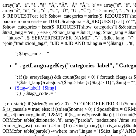
array("á", "ä", "à", "â", "Á", "Ä", "À", "Â"), 'e' => array("é", "ë", "è"
array("ú", "ü", "ù", "û", "Ú", "Ü", "Ù", "Û"), '' => array(' ', '\t
$_REQUEST['cat_id']; $show_categories = strlen($_REQUEST['show_ca
parametro non esiste nell'URL $categoria = $_REQUEST['cat'] ?? ""; $c
$show_categories = isset($_REQUEST['show_categories']) && strle
$trad_lang = 'en'; } else { //$trad_lang = $dict_lang; $trad_lang = $l
= "https://" . $_SERVER['SERVER_NAME'] . "/" . $dict_lang . "/"; // U
>join("traduzioni_tags", "t.ID = tt.ID AND tt.lingua = '{$lang}'", 'tt'
"; $tags_code .= "
" . getLanguageKey("categories_label", "Categor
"; if (is_array($tags) && count($tags) > 0) { foreach ($tags as 
"/{$dict_lang}/category/{$tag->label}/{$tag->ID}"; $img = "";
{$tag->label} {$img}
"; } } $tags_code .= "
"; ob_start(); if (strlen($nome) > 0) { // CODE DELETED 3 if ($nome 
$_is_casuale = true; else: if (strlen($nome) > 0) { $possibilita = 
ini_set('memory_limit', '128M'); if (is_array($possibilita)) { if (coun
ORM::for_table('dizionario', 'd', array("parola", "traduzione",'time
>order_by_asc('p.name') ->limit(15) ->find_many(); if (is_array($trad
ORM::for_table('parole') ->where_raw("lingua = '{$dict_lang}' AND la