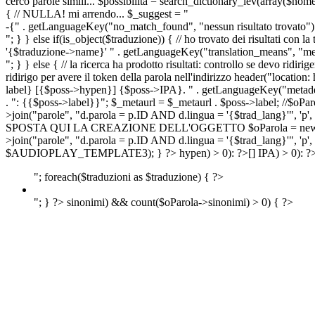
cerco parole simili... $possibilita = search_dictionary_lev(array($nom
{ // NULLA! mi arrendo... $_suggest = "
-{" . getLanguageKey("no_match_found", "nessun risultato trovato") 
"; } } else if(is_object($traduzione)) { // ho trovato dei risultati con l
'{$traduzione->name}' " . getLanguageKey("translation_means", "means
"; } } else { // la ricerca ha prodotto risultati: controllo se devo 
ridirigo per avere il token della parola nell'indirizzo header("lo
label} [{$poss->hypen}] {$poss->IPA}. " . getLanguageKey("metadescr
. ": {{$poss->label}}"; $_metaurl = $_metaurl . $poss->label; //$oPar
>join("parole", "d.parola = p.ID AND d.lingua = '{$trad_lang}'", 'p',
SPOSTA QUI LA CREAZIONE DELL'OGGETTO $oParola = new Parola($pos
>join("parole", "d.parola = p.ID AND d.lingua = '{$trad_lang}'", 'p'
$AUDIOPLAY_TEMPLATE3); } ?>
hypen) > 0): ?>
[]
IPA) > 0): ?
"; foreach($traduzioni as $traduzione) { ?>
"; } ?>
sinonimi) && count($oParola->sinonimi) > 0) { ?>