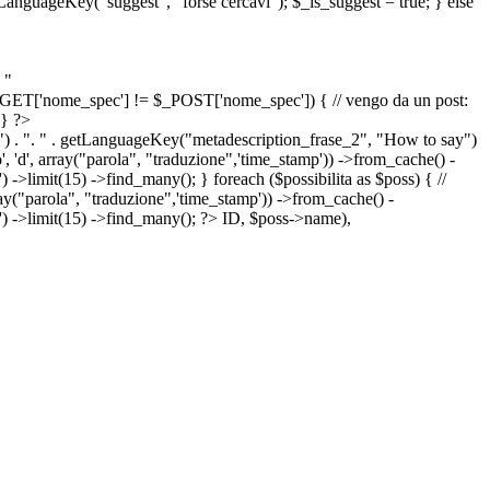
etLanguageKey("suggest", "forse cercavi"); $_is_suggest = true; } else
 "
&& $_GET['nome_spec'] != $_POST['nome_spec']) { // vengo da un post:
 } ?>
") . ". " . getLanguageKey("metadescription_frase_2", "How to say")
 'd', array("parola", "traduzione",'time_stamp')) ->from_cache() -
->limit(15) ->find_many(); } foreach ($possibilita as $poss) { //
arola", "traduzione",'time_stamp')) ->from_cache() -
') ->limit(15) ->find_many(); ?>
ID, $poss->name),