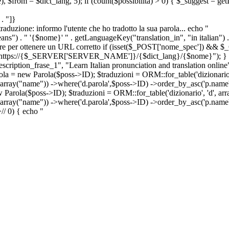
e), $from = $dict_lang, 5); if (count($possibilita) > 0) { $_suggest = g
. "]}
a traduzione: informo l'utente che ho tradotto la sua parola... echo "
") . " '{$nome}' " . getLanguageKey("translation_in", "in italian") .
ridirigere per ottenere un URL corretto if (isset($_POST['nome_spec']) 
cation: https://{$_SERVER['SERVER_NAME']}/{$dict_lang}/{$nome}"); }
iption_frase_1", "Learn Italian pronunciation and translation online
ola = new Parola($poss->ID); $traduzioni = ORM::for_table('dizionario',
 array("name")) ->where('d.parola',$poss->ID) ->order_by_asc('p.name') 
s->ID); $traduzioni = ORM::for_table('dizionario', 'd', array("p
, array("name")) ->where('d.parola',$poss->ID) ->order_by_asc('p.name
>
//
0) { echo "