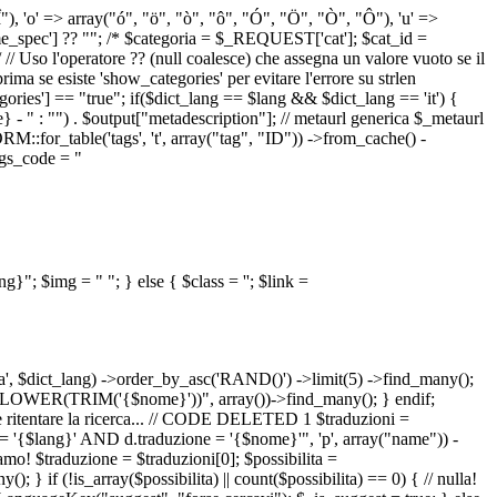
 "Î"), 'o' => array("ó", "ö", "ò", "ô", "Ó", "Ö", "Ò", "Ô"), 'u' =>
pec'] ?? ""; /* $categoria = $_REQUEST['cat']; $cat_id =
o l'operatore ?? (null coalesce) che assegna un valore vuoto se il
a se esiste 'show_categories' per evitare l'errore su strlen
] == "true"; if($dict_lang == $lang && $dict_lang == 'it') {
 - " : "") . $output["metadescription"]; // metaurl generica $_metaurl
::for_table('tags', 't', array("tag", "ID")) ->from_cache() -
tags_code = "
lang}"; $img = "
"; } else { $class = ''; $link =
ua', $dict_lang) ->order_by_asc('RAND()') ->limit(5) ->find_many();
el = LOWER(TRIM('{$nome}'))", array())->find_many(); } endif;
la e ritentare la ricerca... // CODE DELETED 1 $traduzioni =
 = '{$lang}' AND d.traduzione = '{$nome}'", 'p', array("name")) -
mo! $traduzione = $traduzioni[0]; $possibilita =
f (!is_array($possibilita) || count($possibilita) == 0) { // nulla!